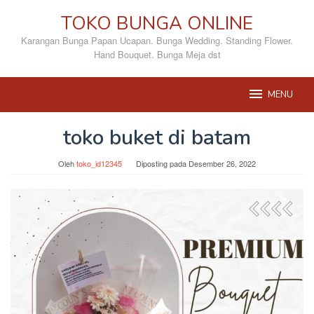
Loncat
TOKO BUNGA ONLINE
ke
konten
Karangan Bunga Papan Ucapan. Bunga Wedding. Standing Flower.
Hand Bouquet. Bunga Meja dst
MENU
toko buket di batam
Oleh
toko_id12345
Diposting pada
Desember 26, 2022