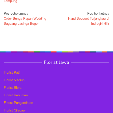
Lampung
Navigasi
Pos sebelumnya
Pos berikutnya
Order Bunga Papan Wedding
Hand Bouquet Terjangkau di
pos
Bagoang Jasinga Bogor
Indragiri Hilir
Florist Jawa
Florist Pati
Florist Madiun
Florist Blora
Florist Kebumen
Florist Pangandaran
Florist Cilacap