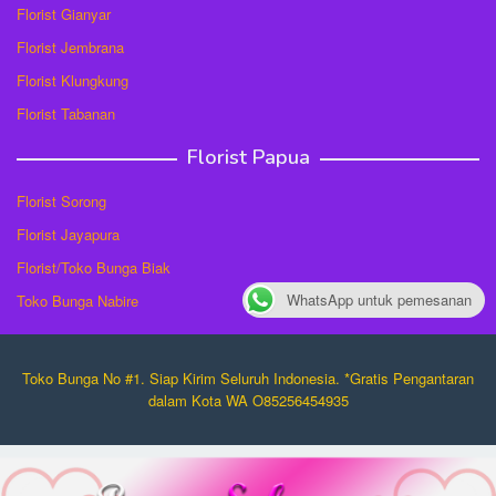
Florist Gianyar
Florist Jembrana
Florist Klungkung
Florist Tabanan
Florist Papua
Florist Sorong
Florist Jayapura
Florist/Toko Bunga Biak
WhatsApp untuk pemesanan
Toko Bunga Nabire
Toko Bunga No #1. Siap Kirim Seluruh Indonesia. *Gratis Pengantaran
dalam Kota WA O85256454935