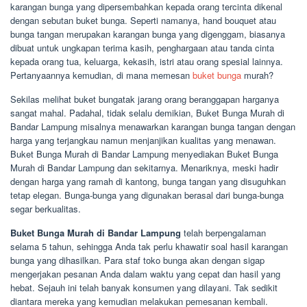
karangan bunga yang dipersembahkan kepada orang tercinta dikenal
dengan sebutan buket bunga. Seperti namanya, hand bouquet atau
bunga tangan merupakan karangan bunga yang digenggam, biasanya
dibuat untuk ungkapan terima kasih, penghargaan atau tanda cinta
kepada orang tua, keluarga, kekasih, istri atau orang spesial lainnya.
Pertanyaannya kemudian, di mana memesan
buket bunga
murah?
Sekilas melihat buket bungatak jarang orang beranggapan harganya
sangat mahal. Padahal, tidak selalu demikian, Buket Bunga Murah di
Bandar Lampung misalnya menawarkan karangan bunga tangan dengan
harga yang terjangkau namun menjanjikan kualitas yang menawan.
Buket Bunga Murah di Bandar Lampung menyediakan Buket Bunga
Murah di Bandar Lampung dan sekitarnya. Menariknya, meski hadir
dengan harga yang ramah di kantong, bunga tangan yang disuguhkan
tetap elegan. Bunga-bunga yang digunakan berasal dari bunga-bunga
segar berkualitas.
Buket Bunga Murah di Bandar Lampung
telah berpengalaman
selama 5 tahun, sehingga Anda tak perlu khawatir soal hasil karangan
bunga yang dihasilkan. Para staf toko bunga akan dengan sigap
mengerjakan pesanan Anda dalam waktu yang cepat dan hasil yang
hebat. Sejauh ini telah banyak konsumen yang dilayani. Tak sedikit
diantara mereka yang kemudian melakukan pemesanan kembali.