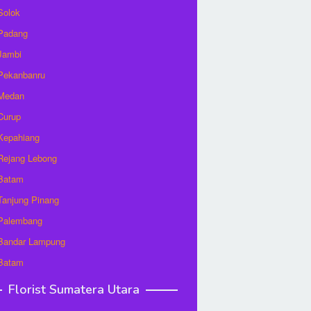
 Solok
 Padang
 Jambi
 Pekanbanru
 Medan
 Curup
 Kepahiang
 Rejang Lebong
 Batam
 Tanjung Pinang
 Palembang
 Bandar Lampung
 Batam
Florist Sumatera Utara