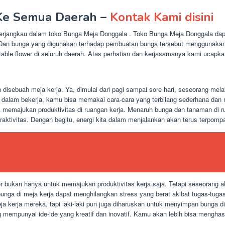
 Ke Semua Daerah –
Kontak Kami disini
terjangkau dalam toko Bunga Meja Donggala . Toko Bunga Meja Donggala d
 Dan bunga yang digunakan terhadap pembuatan bunga tersebut menggunakan 
able flower di seluruh daerah. Atas perhatian dan kerjasamanya kami ucapka
disebuah meja kerja. Ya, dimulai dari pagi sampai sore hari, seseorang me
as dalam bekerja, kamu bisa memakai cara-cara yang terbilang sederhana da
k memajukan produktivitas di ruangan kerja. Menaruh bunga dan tanaman di
raktivitas. Dengan begitu, energi kita dalam menjalankan akan terus terpomp
 bukan hanya untuk memajukan produktivitas kerja saja. Tetapi seseorang ak
bunga di meja kerja dapat menghilangkan stress yang berat akibat tugas-tu
eja kerja mereka, tapi laki-laki pun juga diharuskan untuk menyimpan bunga
 mempunyai ide-ide yang kreatif dan inovatif. Kamu akan lebih bisa mengha