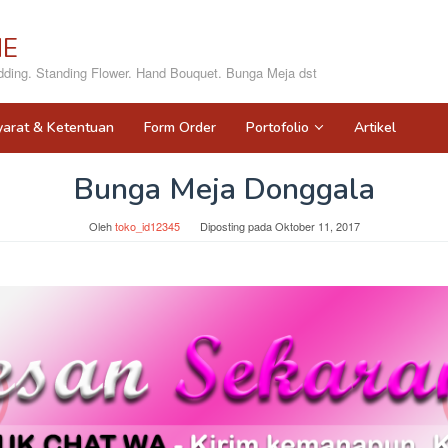
NE
ing. Standing Flower. Hand Bouquet. Bunga Meja dst
yarat & Ketentuan
Form Order
Portofolio
Artikel
Bunga Meja Donggala
Oleh
toko_id12345
Diposting pada
Oktober 11, 2017