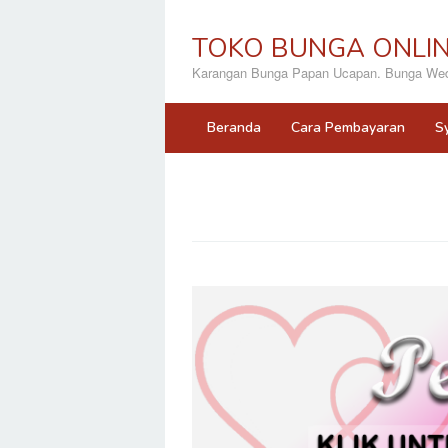
Loncat
ke
TOKO BUNGA ONLI
konten
Karangan Bunga Papan Ucapan. Bunga Wedd
Beranda
Cara Pembayaran
S