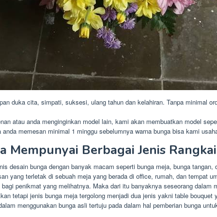
 duka cita, simpati, suksesi, ulang tahun dan kelahiran. Tanpa minimal ord
enan atau anda menginginkan model lain, kami akan membuatkan model sepert
la anda memesan minimal 1 minggu sebelumnya warna bunga bisa kami usah
a Mempunyai Berbagai Jenis Rangka
is desain bunga dengan banyak macam seperti bunga meja, bunga tangan, d
asan yang terletak di sebuah meja yang berada di office, rumah, dan tempat 
ri bagi penikmat yang melihatnya. Maka dari itu banyaknya seseorang dala
. Akan tetapi jenis bunga meja tergolong menjadi dua jenis yakni table bouqu
lam menggunakan bunga asli tertuju pada dalam hal pemberian bunga untuk 