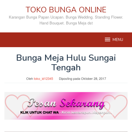
Loncat
TOKO BUNGA ONLINE
ke
konten
Karangan Bunga Papan Ucapan. Bunga Wedding. Standing Flower.
Hand Bouquet. Bunga Meja dst
MENU
Bunga Meja Hulu Sungai
Tengah
Oleh
toko_id12345
Diposting pada
Oktober 28, 2017