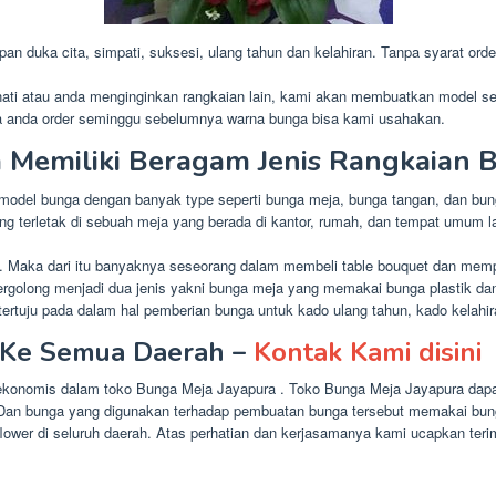
 duka cita, simpati, suksesi, ulang tahun dan kelahiran. Tanpa syarat orde
nati atau anda menginginkan rangkaian lain, kami akan membuatkan model se
a anda order seminggu sebelumnya warna bunga bisa kami usahakan.
 Memiliki Beragam Jenis Rangkaian 
 model bunga dengan banyak type seperti bunga meja, bunga tangan, dan bun
ng terletak di sebuah meja yang berada di kantor, rumah, dan tempat umum la
ya. Maka dari itu banyaknya seseorang dalam membeli table bouquet dan me
ja tergolong menjadi dua jenis yakni bunga meja yang memakai bunga plastik 
rtuju pada dalam hal pemberian bunga untuk kado ulang tahun, kado kelahira
 Ke Semua Daerah –
Kontak Kami disini
a ekonomis dalam toko Bunga Meja Jayapura . Toko Bunga Meja Jayapura dap
Dan bunga yang digunakan terhadap pembuatan bunga tersebut memakai bunga
ower di seluruh daerah. Atas perhatian dan kerjasamanya kami ucapkan teri