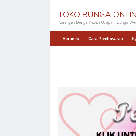
Loncat
ke
TOKO BUNGA ONLI
konten
Karangan Bunga Papan Ucapan. Bunga Wedd
Beranda
Cara Pembayaran
S