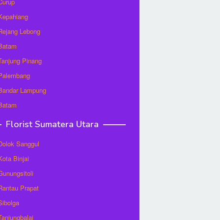
 Curup
 Kepahiang
 Rejang Lebong
 Batam
 Tanjung Pinang
 Palembang
 Bandar Lampung
 Batam
Florist Sumatera Utara
 Dolok Sanggul
Kota Binjai
 Gunungsitoli
 Rantau Prapat
 Sibolga
 Tanjungbalai