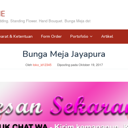
NE
ing. Standing Flower. Hand Bouquet. Bunga Meja dst
yarat & Ketentuan
Form Order
Portofolio
Artikel
Bunga Meja Jayapura
Oleh
toko_id12345
Diposting pada
Oktober 19, 2017