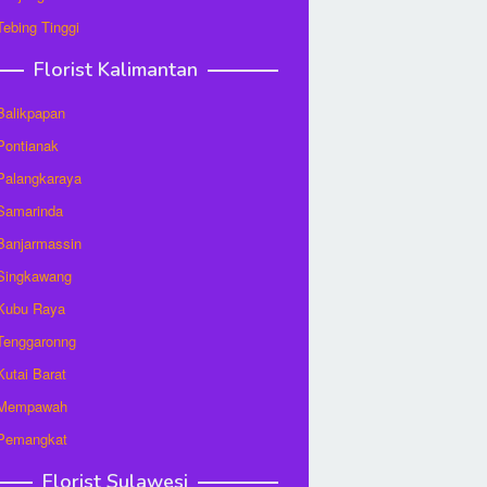
 Tebing Tinggi
Florist Kalimantan
 Balikpapan
 Pontianak
 Palangkaraya
 Samarinda
 Banjarmassin
 Singkawang
 Kubu Raya
 Tenggaronng
 Kutai Barat
t Mempawah
 Pemangkat
Florist Sulawesi