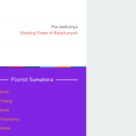
Pos berikutnya
Standing Flower di Balaskumprik
Florist Sumatera
 Solok
 Padang
 Jambi
 Pekanbanru
 Medan