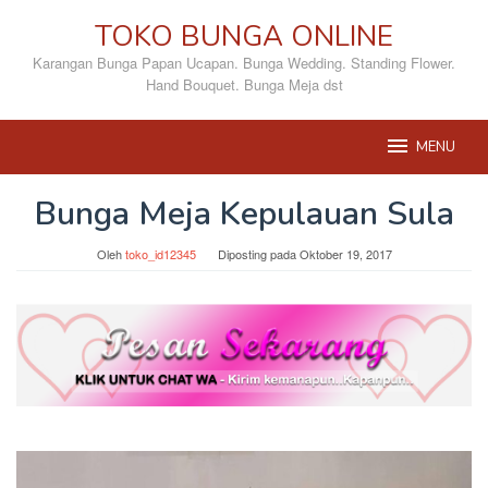
Loncat
TOKO BUNGA ONLINE
ke
konten
Karangan Bunga Papan Ucapan. Bunga Wedding. Standing Flower.
Hand Bouquet. Bunga Meja dst
MENU
Bunga Meja Kepulauan Sula
Oleh
toko_id12345
Diposting pada
Oktober 19, 2017