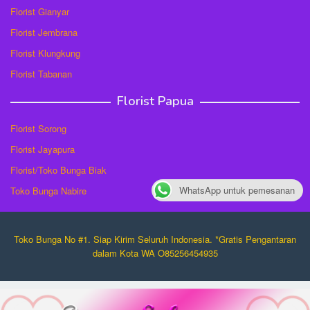
Florist Gianyar
Florist Jembrana
Florist Klungkung
Florist Tabanan
Florist Papua
Florist Sorong
Florist Jayapura
Florist/Toko Bunga Biak
WhatsApp untuk pemesanan
Toko Bunga Nabire
Toko Bunga No #1. Siap Kirim Seluruh Indonesia. *Gratis Pengantaran
dalam Kota WA O85256454935