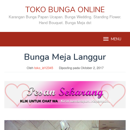
Loncat
TOKO BUNGA ONLINE
ke
konten
Karangan Bunga Papan Ucapan. Bunga Wedding. Standing Flower.
Hand Bouquet. Bunga Meja dst
MENU
Bunga Meja Langgur
Oleh
toko_id12345
Diposting pada
Oktober 2, 2017