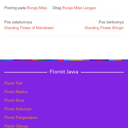
Posting pada
Bunga Meja
Ditag
Bunga Meja Langgur
Navigasi
Pos sebelumnya
Pos berikutnya
Standing Flower di Manokwari
Standing Flower Bringin
pos
Florist Jawa
Florist Pati
Florist Madiun
Florist Blora
Florist Kebumen
Florist Pangandaran
Florist Cilacap