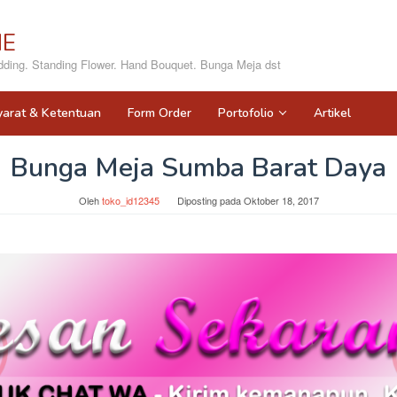
NE
ing. Standing Flower. Hand Bouquet. Bunga Meja dst
yarat & Ketentuan
Form Order
Portofolio
Artikel
Bunga Meja Sumba Barat Daya
Oleh
toko_id12345
Diposting pada
Oktober 18, 2017