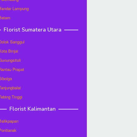
 Bandar Lampung
 Batam
Florist Sumatera Utara
 Dolok Sanggul
Kota Binjai
 Gunungsitoli
 Rantau Prapat
 Sibolga
 Tanjungbalai
 Tebing Tinggi
Florist Kalimantan
 Balikpapan
 Pontianak