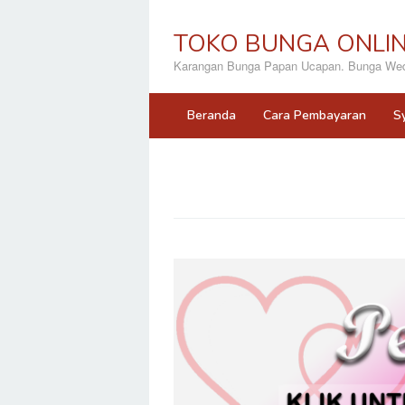
Loncat
ke
TOKO BUNGA ONLI
konten
Karangan Bunga Papan Ucapan. Bunga Wedd
Beranda
Cara Pembayaran
S