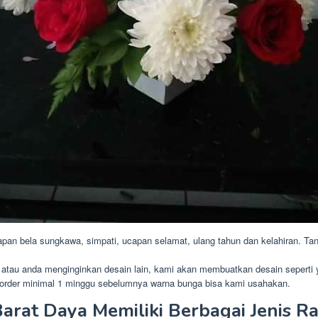
pan bela sungkawa, simpati, ucapan selamat, ulang tahun dan kelahiran. Tan
i atau anda menginginkan desain lain, kami akan membuatkan desain seperti
 order minimal 1 minggu sebelumnya warna bunga bisa kami usahakan.
rat Daya Memiliki Berbagai Jenis R