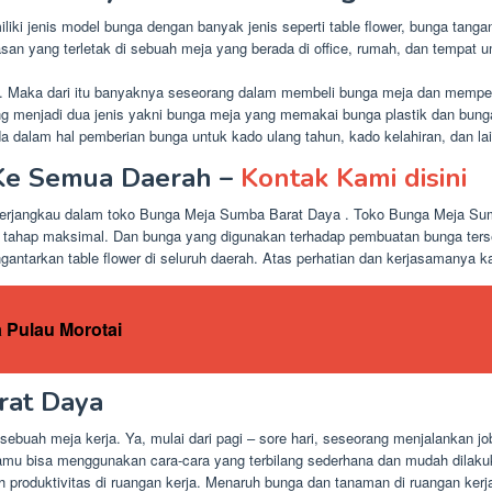
liki jenis model bunga dengan banyak jenis seperti table flower, bunga tanga
iasan yang terletak di sebuah meja yang berada di office, rumah, dan tempat
ya. Maka dari itu banyaknya seseorang dalam membeli bunga meja dan memper
long menjadi dua jenis yakni bunga meja yang memakai bunga plastik dan bu
 dalam hal pemberian bunga untuk kado ulang tahun, kado kelahiran, dan la
 Ke Semua Daerah –
Kontak Kami disini
ga terjangkau dalam toko Bunga Meja Sumba Barat Daya . Toko Bunga Meja S
 tahap maksimal. Dan bunga yang digunakan terhadap pembuatan bunga ter
gantarkan table flower di seluruh daerah. Atas perhatian dan kerjasamanya k
 Pulau Morotai
rat Daya
sebuah meja kerja. Ya, mulai dari pagi – sore hari, seseorang menjalankan jo
kamu bisa menggunakan cara-cara yang terbilang sederhana dan mudah dilak
produktivitas di ruangan kerja. Menaruh bunga dan tanaman di ruangan ker