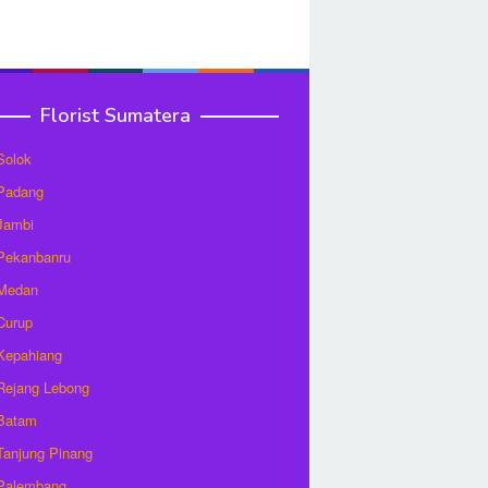
Florist Sumatera
 Solok
 Padang
 Jambi
 Pekanbanru
 Medan
 Curup
 Kepahiang
 Rejang Lebong
 Batam
 Tanjung Pinang
 Palembang