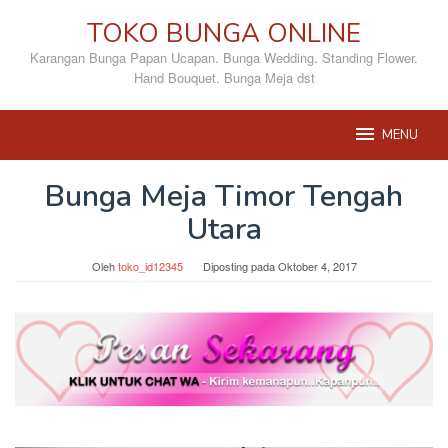
Loncat
TOKO BUNGA ONLINE
ke
konten
Karangan Bunga Papan Ucapan. Bunga Wedding. Standing Flower.
Hand Bouquet. Bunga Meja dst
MENU
Bunga Meja Timor Tengah
Utara
Oleh
toko_id12345
Diposting pada
Oktober 4, 2017