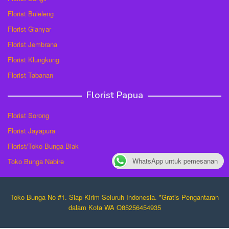
Florist Buleleng
Florist Gianyar
Florist Jembrana
Florist Klungkung
Florist Tabanan
Florist Papua
Florist Sorong
Florist Jayapura
Florist/Toko Bunga Biak
WhatsApp untuk pemesanan
Toko Bunga Nabire
Toko Bunga No #1. Siap Kirim Seluruh Indonesia. *Gratis Pengantaran
dalam Kota WA O85256454935