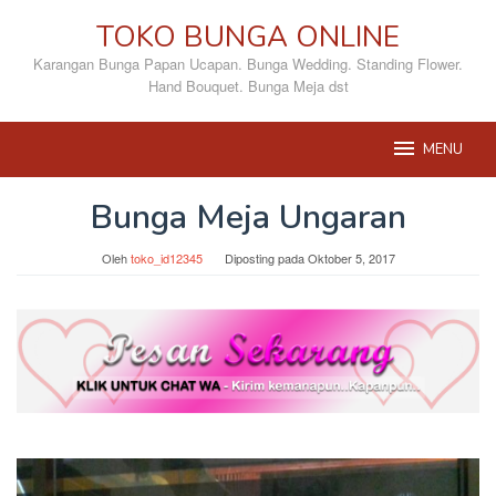
Loncat
TOKO BUNGA ONLINE
ke
konten
Karangan Bunga Papan Ucapan. Bunga Wedding. Standing Flower.
Hand Bouquet. Bunga Meja dst
MENU
Bunga Meja Ungaran
Oleh
toko_id12345
Diposting pada
Oktober 5, 2017