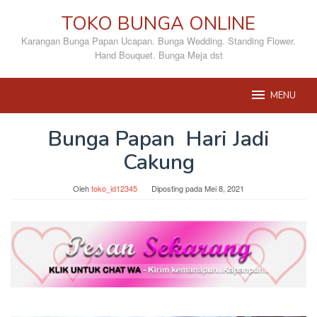
Loncat
TOKO BUNGA ONLINE
ke
konten
Karangan Bunga Papan Ucapan. Bunga Wedding. Standing Flower.
Hand Bouquet. Bunga Meja dst
MENU
Bunga Papan Hari Jadi
Cakung
Oleh
toko_id12345
Diposting pada
Mei 8, 2021