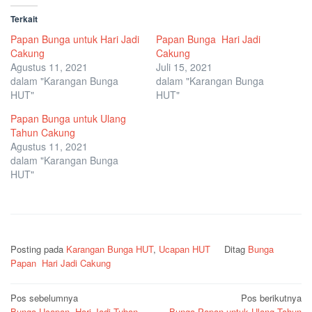
Terkait
Papan Bunga untuk Hari Jadi
Papan Bunga Hari Jadi
Cakung
Cakung
Agustus 11, 2021
Juli 15, 2021
dalam "Karangan Bunga
dalam "Karangan Bunga
HUT"
HUT"
Papan Bunga untuk Ulang
Tahun Cakung
Agustus 11, 2021
dalam "Karangan Bunga
HUT"
Posting pada
Karangan Bunga HUT
,
Ucapan HUT
Ditag
Bunga
Papan Hari Jadi Cakung
Navigasi
Pos sebelumnya
Pos berikutnya
Bunga Ucapan Hari Jadi Tuban
Bunga Papan untuk Ulang Tahun