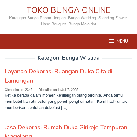
Loncat
TOKO BUNGA ONLINE
ke
konten
Karangan Bunga Papan Ucapan. Bunga Wedding. Standing Flower.
Hand Bouquet. Bunga Meja dst
MENU
Kategori:
Bunga Wisuda
Layanan Dekorasi Ruangan Duka Cita di
Lamongan
Oleh
toko_id12345
Diposting pada
Juli 7, 2025
Ketika berada dalam momen kehilangan orang tercinta, Anda tentu
membutuhkan atmosfer yang penuh penghormatan. Kami hadir untuk
memberikan sentuhan dekorasi […]
Jasa Dekorasi Rumah Duka Girirejo Tempuran
Magelang