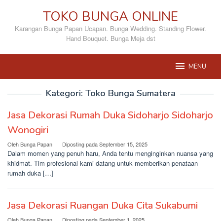
Loncat
TOKO BUNGA ONLINE
ke
konten
Karangan Bunga Papan Ucapan. Bunga Wedding. Standing Flower.
Hand Bouquet. Bunga Meja dst
MENU
Kategori:
Toko Bunga Sumatera
Jasa Dekorasi Rumah Duka Sidoharjo Sidoharjo
Wonogiri
Oleh
Bunga Papan
Diposting pada
September 15, 2025
Dalam momen yang penuh haru, Anda tentu menginginkan nuansa yang
khidmat. Tim profesional kami datang untuk memberikan penataan
rumah duka […]
Jasa Dekorasi Ruangan Duka Cita Sukabumi
Oleh
Bunga Papan
Diposting pada
September 1, 2025