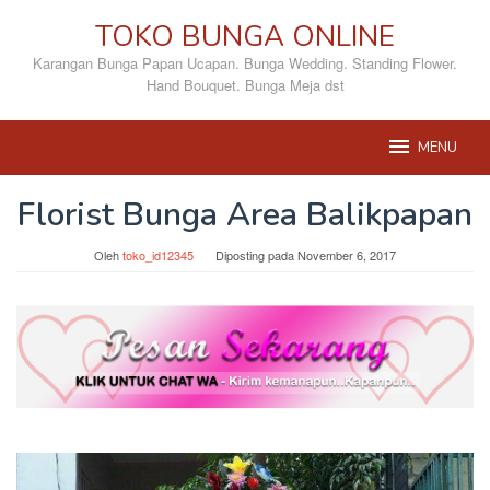
Loncat
TOKO BUNGA ONLINE
ke
konten
Karangan Bunga Papan Ucapan. Bunga Wedding. Standing Flower.
Hand Bouquet. Bunga Meja dst
MENU
Florist Bunga Area Balikpapan
Oleh
toko_id12345
Diposting pada
November 6, 2017