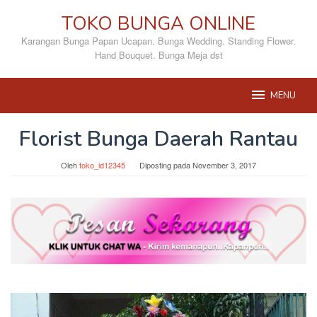
Loncat
TOKO BUNGA ONLINE
ke
konten
Karangan Bunga Papan Ucapan. Bunga Wedding. Standing Flower.
Hand Bouquet. Bunga Meja dst
MENU
Florist Bunga Daerah Rantau
Oleh
toko_id12345
Diposting pada
November 3, 2017