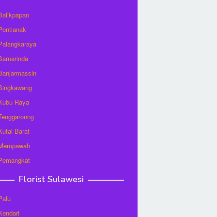
 Balikpapan
 Pontianak
 Palangkaraya
 Samarinda
 Banjarmassin
 Singkawang
 Kubu Raya
 Tenggaronng
 Kutai Barat
t Mempawah
 Pemangkat
Florist Sulawesi
Palu
 Kendari