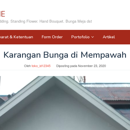
NE
ing. Standing Flower. Hand Bouquet. Bunga Meja dst
yarat & Ketentuan
Form Order
Portofolio
Artikel
Karangan Bunga di Mempawah
Oleh
toko_id12345
Diposting pada
November 23, 2020