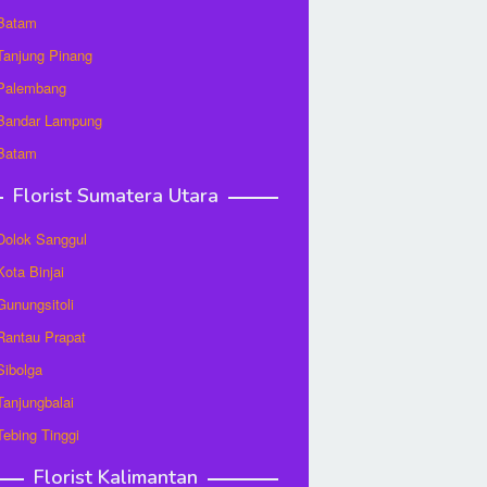
 Batam
 Tanjung Pinang
 Palembang
 Bandar Lampung
 Batam
Florist Sumatera Utara
 Dolok Sanggul
Kota Binjai
 Gunungsitoli
 Rantau Prapat
 Sibolga
 Tanjungbalai
 Tebing Tinggi
Florist Kalimantan