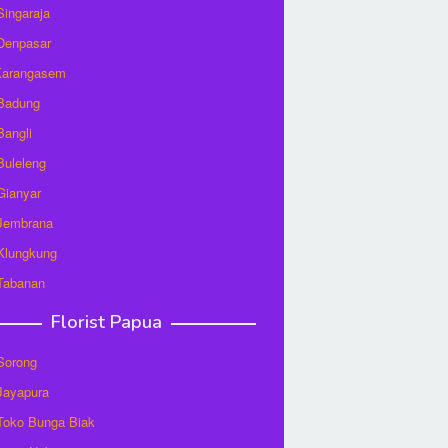
 Singaraja
 Denpasar
 Karangasem
 Badung
Bangli
 Buleleng
 Gianyar
 Jembrana
 Klungkung
 Tabanan
Florist Papua
 Sorong
 Jayapura
/Toko Bunga Biak