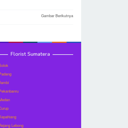
Gambar Berikutnya
Florist Sumatera
 Solok
 Padang
 Jambi
 Pekanbanru
 Medan
 Curup
 Kepahiang
 Rejang Lebong