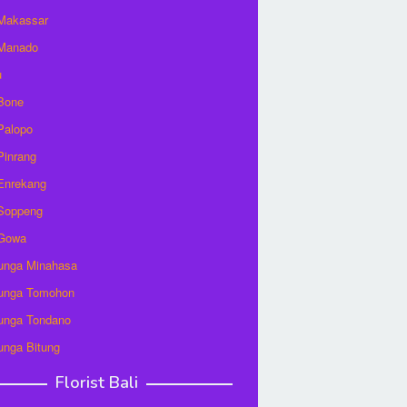
 Makassar
 Manado
u
 Bone
 Palopo
 Pinrang
 Enrekang
 Soppeng
 Gowa
unga Minahasa
unga Tomohon
unga Tondano
unga Bitung
Florist Bali