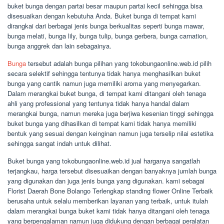
buket bunga dengan partai besar maupun partai kecil sehingga bisa
disesuaikan dengan kebutuha Anda. Buket bunga di tempat kami
dirangkai dari berbagai jenis bunga berkualitas seperti bunga mawar,
bunga melati, bunga lily, bunga tulip, bunga gerbera, bunga carnation,
bunga anggrek dan lain sebagainya.
Bunga
tersebut adalah bunga pilihan yang tokobungaonline.web.id pilih
secara selektif sehingga tentunya tidak hanya menghasilkan buket
bunga yang cantik namun juga memiliki aroma yang menyegarkan.
Dalam merangkai buket bunga, di tempat kami ditangani oleh tenaga
ahli yang professional yang tentunya tidak hanya handal dalam
merangkai bunga, namun mereka juga berjiwa kesenian tinggi sehingga
buket bunga yang dihasilkan di tempat kami tidak hanya memiliki
bentuk yang sesuai dengan keinginan namun juga terselip nilai estetika
sehingga sangat indah untuk dilihat.
Buket bunga yang tokobungaonline.web.id jual harganya sangatlah
terjangkau, harga tersebut disesuaikan dengan banyaknya jumlah bunga
yang digunakan dan juga jenis bunga yang digunakan. kami sebagai
Florist Daerah Bone Bolango Terlengkap standing flower Online Terbaik
berusaha untuk selalu memberikan layanan yang terbaik, untuk itulah
dalam merangkai bunga buket kami tidak hanya ditangani oleh tenaga
yang berpengalaman namun juga didukung dengan berbagai peralatan