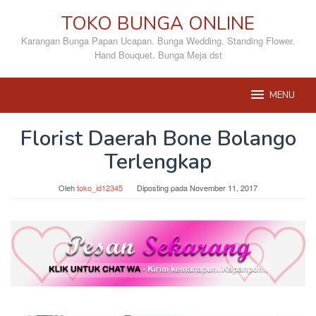
Loncat
TOKO BUNGA ONLINE
ke
konten
Karangan Bunga Papan Ucapan. Bunga Wedding. Standing Flower.
Hand Bouquet. Bunga Meja dst
MENU
Florist Daerah Bone Bolango
Terlengkap
Oleh
toko_id12345
Diposting pada
November 11, 2017