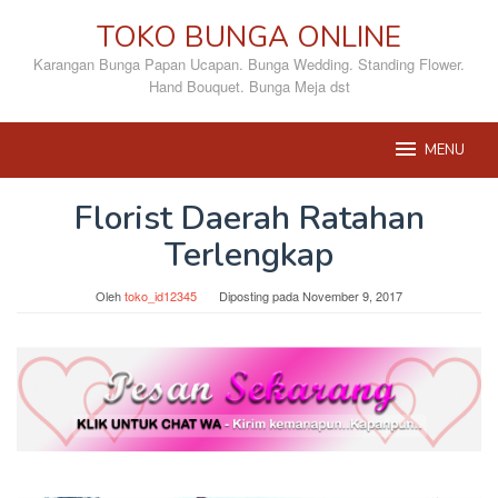
Loncat
TOKO BUNGA ONLINE
ke
konten
Karangan Bunga Papan Ucapan. Bunga Wedding. Standing Flower.
Hand Bouquet. Bunga Meja dst
MENU
Florist Daerah Ratahan
Terlengkap
Oleh
toko_id12345
Diposting pada
November 9, 2017