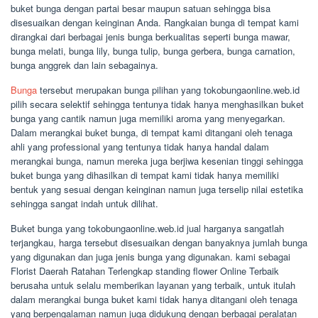
buket bunga dengan partai besar maupun satuan sehingga bisa
disesuaikan dengan keinginan Anda. Rangkaian bunga di tempat kami
dirangkai dari berbagai jenis bunga berkualitas seperti bunga mawar,
bunga melati, bunga lily, bunga tulip, bunga gerbera, bunga carnation,
bunga anggrek dan lain sebagainya.
Bunga
tersebut merupakan bunga pilihan yang tokobungaonline.web.id
pilih secara selektif sehingga tentunya tidak hanya menghasilkan buket
bunga yang cantik namun juga memiliki aroma yang menyegarkan.
Dalam merangkai buket bunga, di tempat kami ditangani oleh tenaga
ahli yang professional yang tentunya tidak hanya handal dalam
merangkai bunga, namun mereka juga berjiwa kesenian tinggi sehingga
buket bunga yang dihasilkan di tempat kami tidak hanya memiliki
bentuk yang sesuai dengan keinginan namun juga terselip nilai estetika
sehingga sangat indah untuk dilihat.
Buket bunga yang tokobungaonline.web.id jual harganya sangatlah
terjangkau, harga tersebut disesuaikan dengan banyaknya jumlah bunga
yang digunakan dan juga jenis bunga yang digunakan. kami sebagai
Florist Daerah Ratahan Terlengkap standing flower Online Terbaik
berusaha untuk selalu memberikan layanan yang terbaik, untuk itulah
dalam merangkai bunga buket kami tidak hanya ditangani oleh tenaga
yang berpengalaman namun juga didukung dengan berbagai peralatan