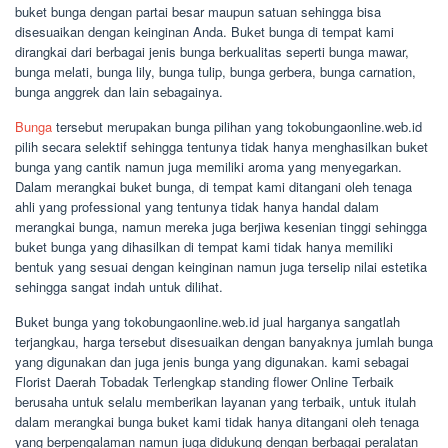
buket bunga dengan partai besar maupun satuan sehingga bisa
disesuaikan dengan keinginan Anda. Buket bunga di tempat kami
dirangkai dari berbagai jenis bunga berkualitas seperti bunga mawar,
bunga melati, bunga lily, bunga tulip, bunga gerbera, bunga carnation,
bunga anggrek dan lain sebagainya.
Bunga
tersebut merupakan bunga pilihan yang tokobungaonline.web.id
pilih secara selektif sehingga tentunya tidak hanya menghasilkan buket
bunga yang cantik namun juga memiliki aroma yang menyegarkan.
Dalam merangkai buket bunga, di tempat kami ditangani oleh tenaga
ahli yang professional yang tentunya tidak hanya handal dalam
merangkai bunga, namun mereka juga berjiwa kesenian tinggi sehingga
buket bunga yang dihasilkan di tempat kami tidak hanya memiliki
bentuk yang sesuai dengan keinginan namun juga terselip nilai estetika
sehingga sangat indah untuk dilihat.
Buket bunga yang tokobungaonline.web.id jual harganya sangatlah
terjangkau, harga tersebut disesuaikan dengan banyaknya jumlah bunga
yang digunakan dan juga jenis bunga yang digunakan. kami sebagai
Florist Daerah Tobadak Terlengkap standing flower Online Terbaik
berusaha untuk selalu memberikan layanan yang terbaik, untuk itulah
dalam merangkai bunga buket kami tidak hanya ditangani oleh tenaga
yang berpengalaman namun juga didukung dengan berbagai peralatan