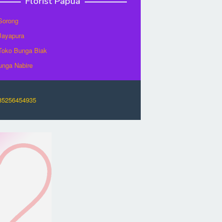
Florist Papua
 Sorong
 Jayapura
/Toko Bunga Biak
unga Nabire
O85256454935