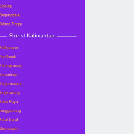
 Sibolga
 Tanjungbalai
 Tebing Tinggi
Florist Kalimantan
 Balikpapan
 Pontianak
 Palangkaraya
 Samarinda
 Banjarmassin
 Singkawang
 Kubu Raya
 Tenggaronng
 Kutai Barat
t Mempawah