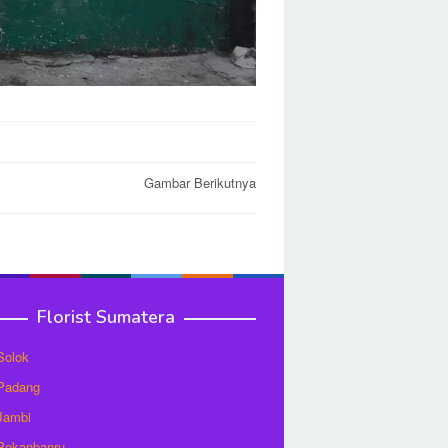
Gambar Berikutnya
Florist Sumatera
 Solok
 Padang
 Jambi
 Pekanbanru