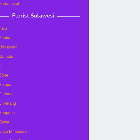
 Pemangkat
Florist Sulawesi
Palu
 Kendari
 Makassar
 Manado
u
 Bone
 Palopo
 Pinrang
 Enrekang
 Soppeng
 Gowa
unga Minahasa