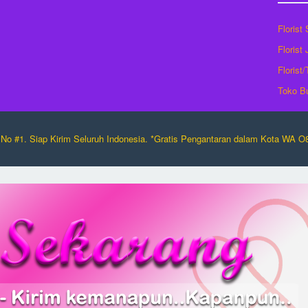
Florist
Florist
Florist
Toko B
No #1. Siap Kirim Seluruh Indonesia. *Gratis Pengantaran dalam Kota WA 