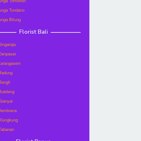
unga Tomohon
unga Tondano
unga Bitung
Florist Bali
 Singaraja
 Denpasar
 Karangasem
 Badung
Bangli
 Buleleng
 Gianyar
 Jembrana
 Klungkung
 Tabanan