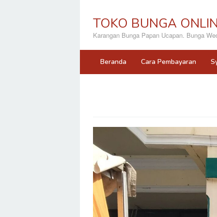
Loncat
ke
TOKO BUNGA ONLI
konten
Karangan Bunga Papan Ucapan. Bunga Wedd
Beranda
Cara Pembayaran
S