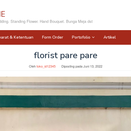
NE
ing. Standing Flower. Hand Bouquet. Bunga Meja dst
yarat & Ketentuan
Form Order
Portofolio
Artikel
florist pare pare
Oleh
toko_id12345
Diposting pada
Juni 13, 2022