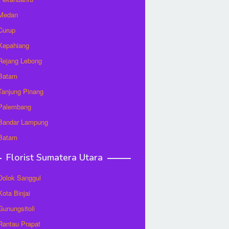
 Medan
 Curup
 Kepahiang
 Rejang Lebong
 Batam
 Tanjung Pinang
 Palembang
 Bandar Lampung
 Batam
Florist Sumatera Utara
 Dolok Sanggul
Kota Binjai
 Gunungsitoli
 Rantau Prapat