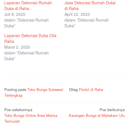
Layanan Dekorasi Rumah
Jasa Dekorasi Rumah Duka
Duka di Raha
di Raha
Juli 8, 2025
April 22, 2023
dalam "Dekorasi Rumah
dalam "Dekorasi Rumah
Duka"
Duka"
Layanan Dekorasi Duka Cita
Raha
Maret 2, 2025
dalam "Dekorasi Rumah
Duka"
Posting pada
Toko Bunga Sulawesi
Ditag
Florist di Raha
Terlengkap
Navigasi
Pos sebelumnya
Pos berikutnya
Toko Bunga Online Area Marisa
Karangan Bunga di Mahakam Ulu
pos
Termurah