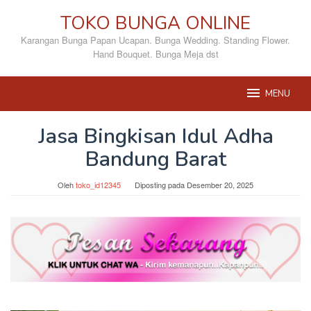
Loncat
TOKO BUNGA ONLINE
ke
konten
Karangan Bunga Papan Ucapan. Bunga Wedding. Standing Flower.
Hand Bouquet. Bunga Meja dst
MENU
Jasa Bingkisan Idul Adha
Bandung Barat
Oleh
toko_id12345
Diposting pada
Desember 20, 2025