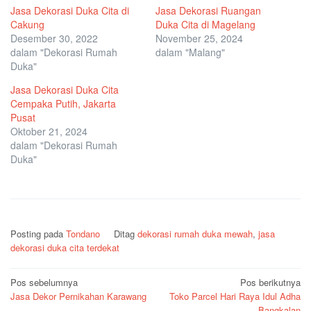
Jasa Dekorasi Duka Cita di
Jasa Dekorasi Ruangan
Cakung
Duka Cita di Magelang
Desember 30, 2022
November 25, 2024
dalam "Dekorasi Rumah
dalam "Malang"
Duka"
Jasa Dekorasi Duka Cita
Cempaka Putih, Jakarta
Pusat
Oktober 21, 2024
dalam "Dekorasi Rumah
Duka"
Posting pada
Tondano
Ditag
dekorasi rumah duka mewah
,
jasa
dekorasi duka cita terdekat
Navigasi
Pos sebelumnya
Pos berikutnya
Jasa Dekor Pernikahan Karawang
Toko Parcel Hari Raya Idul Adha
pos
Bangkalan