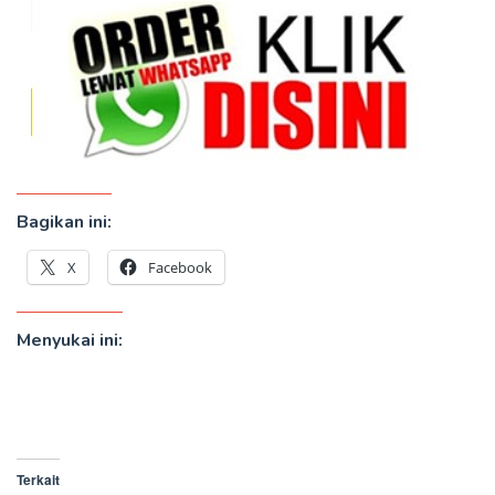
Bagikan ini:
X
Facebook
Menyukai ini:
Terkait