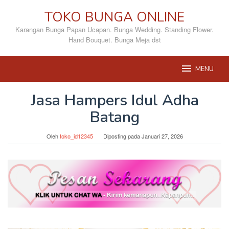
Loncat
TOKO BUNGA ONLINE
ke
konten
Karangan Bunga Papan Ucapan. Bunga Wedding. Standing Flower.
Hand Bouquet. Bunga Meja dst
MENU
Jasa Hampers Idul Adha
Batang
Oleh
toko_id12345
Diposting pada
Januari 27, 2026