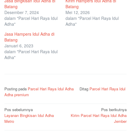
Jasa Bingkisan Idul Adha di
Kirim Hampers Idul Adha di
Batang
Batang
Desember 7, 2024
Mei 12, 2026
dalam "Parcel Hari Raya Idul
dalam "Parcel Hari Raya Idul
Adha"
Adha"
Jasa Hampers Idul Adha di
Batang
Januari 6, 2023
dalam "Parcel Hari Raya Idul
Adha"
Posting pada
Parcel Hari Raya Idul Adha
Ditag
Parcel Hari Raya Idul
Adha premium
Navigasi
Pos sebelumnya
Pos berikutnya
Layanan Bingkisan Idul Adha
Kirim Parcel Hari Raya Idul Adha
pos
Metro
Jember