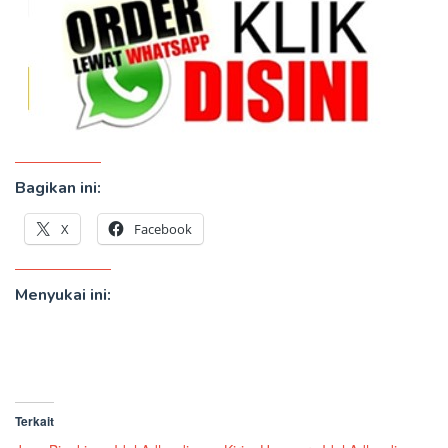
Bagikan ini:
X
Facebook
Menyukai ini:
Terkait