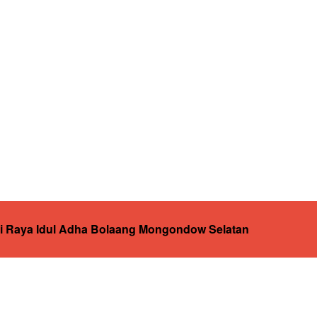
ri Raya Idul Adha Bolaang Mongondow Selatan