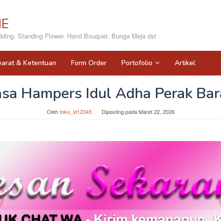
NE
ing. Standing Flower. Hand Bouquet. Bunga Meja dst
yarat & Ketentuan
Form Order
Portofolio
Artikel
asa Hampers Idul Adha Perak Bar
Oleh
toko_id12345
Diposting pada
Maret 22, 2026