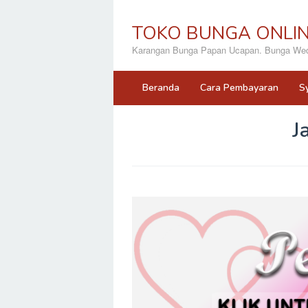
Loncat
ke
TOKO BUNGA ONLI
konten
Karangan Bunga Papan Ucapan. Bunga Wedd
Beranda
Cara Pembayaran
S
J