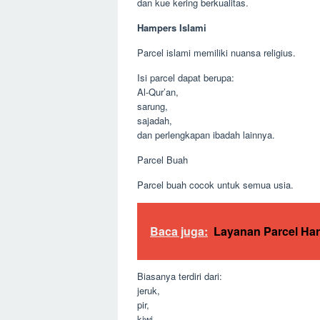
dan kue kering berkualitas.
Hampers Islami
Parcel islami memiliki nuansa religius.
Isi parcel dapat berupa:
Al-Qur’an,
sarung,
sajadah,
dan perlengkapan ibadah lainnya.
Parcel Buah
Parcel buah cocok untuk semua usia.
Baca juga:
Layanan Parcel Ha
Biasanya terdiri dari:
jeruk,
pir,
kiwi,