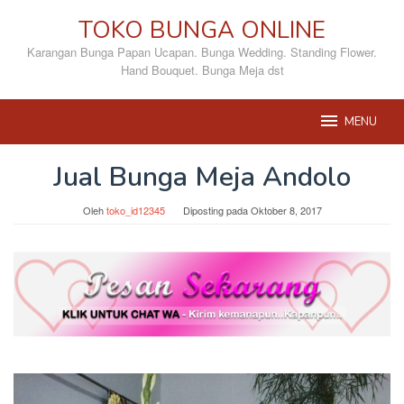
Loncat
TOKO BUNGA ONLINE
ke
konten
Karangan Bunga Papan Ucapan. Bunga Wedding. Standing Flower.
Hand Bouquet. Bunga Meja dst
MENU
Jual Bunga Meja Andolo
Oleh
toko_id12345
Diposting pada
Oktober 8, 2017