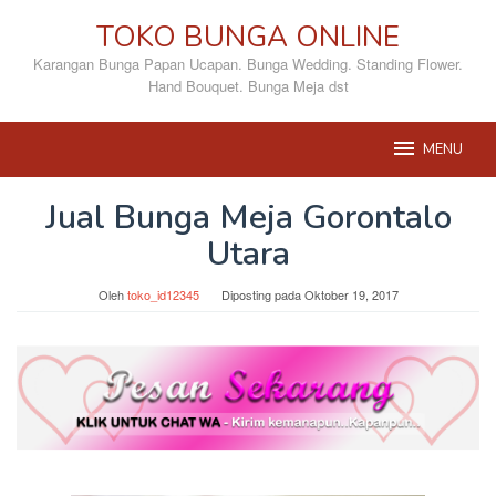
Loncat
TOKO BUNGA ONLINE
ke
konten
Karangan Bunga Papan Ucapan. Bunga Wedding. Standing Flower.
Hand Bouquet. Bunga Meja dst
MENU
Jual Bunga Meja Gorontalo
Utara
Oleh
toko_id12345
Diposting pada
Oktober 19, 2017