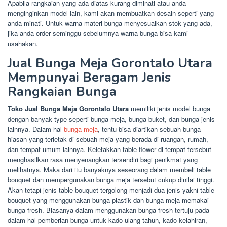
Apabila rangkaian yang ada diatas kurang diminati atau anda
menginginkan model lain, kami akan membuatkan desain seperti yang
anda minati. Untuk warna materi bunga menyesuaikan stok yang ada,
jika anda order seminggu sebelumnya warna bunga bisa kami
usahakan.
Jual Bunga Meja Gorontalo Utara
Mempunyai Beragam Jenis
Rangkaian Bunga
Toko Jual Bunga Meja Gorontalo Utara
memiliki jenis model bunga
dengan banyak type seperti bunga meja, bunga buket, dan bunga jenis
lainnya. Dalam hal
bunga meja
, tentu bisa diartikan sebuah bunga
hiasan yang terletak di sebuah meja yang berada di ruangan, rumah,
dan tempat umum lainnya. Keletakkan table flower di tempat tersebut
menghasilkan rasa menyenangkan tersendiri bagi penikmat yang
melihatnya. Maka dari itu banyaknya seseorang dalam membeli table
bouquet dan mempergunakan bunga meja tersebut cukup dinilai tinggi.
Akan tetapi jenis table bouquet tergolong menjadi dua jenis yakni table
bouquet yang menggunakan bunga plastik dan bunga meja memakai
bunga fresh. Biasanya dalam menggunakan bunga fresh tertuju pada
dalam hal pemberian bunga untuk kado ulang tahun, kado kelahiran,