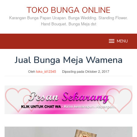
Loncat
TOKO BUNGA ONLINE
ke
konten
Karangan Bunga Papan Ucapan. Bunga Wedding. Standing Flower.
Hand Bouquet. Bunga Meja dst
MENU
Jual Bunga Meja Wamena
Oleh
toko_id12345
Diposting pada
Oktober 2, 2017