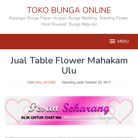
Loncat
TOKO BUNGA ONLINE
ke
konten
Karangan Bunga Papan Ucapan. Bunga Wedding. Standing Flower.
Hand Bouquet. Bunga Meja dst
MENU
Jual Table Flower Mahakam
Ulu
Oleh
toko_id12345
Diposting pada
Oktober 20, 2017