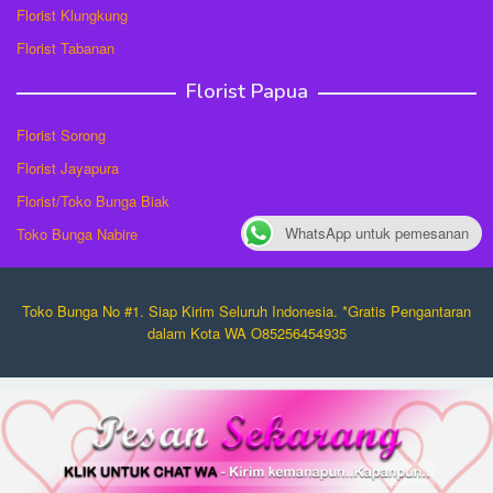
Florist Klungkung
Florist Tabanan
Florist Papua
Florist Sorong
Florist Jayapura
Florist/Toko Bunga Biak
WhatsApp untuk pemesanan
Toko Bunga Nabire
Toko Bunga No #1. Siap Kirim Seluruh Indonesia. *Gratis Pengantaran
dalam Kota WA O85256454935