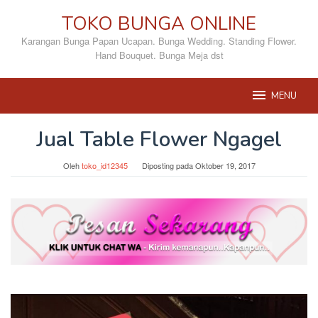
Loncat
TOKO BUNGA ONLINE
ke
konten
Karangan Bunga Papan Ucapan. Bunga Wedding. Standing Flower.
Hand Bouquet. Bunga Meja dst
MENU
Jual Table Flower Ngagel
Oleh
toko_id12345
Diposting pada
Oktober 19, 2017