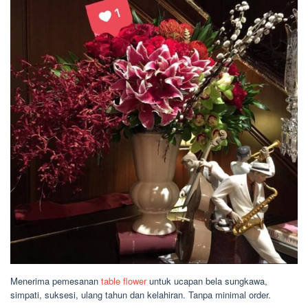
Menerima pemesanan
table flower
untuk ucapan bela sungkawa,
simpati, suksesi, ulang tahun dan kelahiran. Tanpa minimal order.