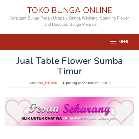
Loncat
TOKO BUNGA ONLINE
ke
konten
Karangan Bunga Papan Ucapan. Bunga Wedding. Standing Flower.
Hand Bouquet. Bunga Meja dst
MENU
Jual Table Flower Sumba
Timur
Oleh
toko_id12345
Diposting pada
Oktober 2, 2017