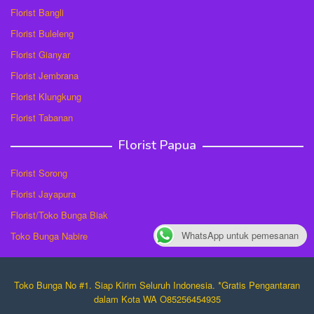
Florist Bangli
Florist Buleleng
Florist Gianyar
Florist Jembrana
Florist Klungkung
Florist Tabanan
Florist Papua
Florist Sorong
Florist Jayapura
Florist/Toko Bunga Biak
WhatsApp untuk pemesanan
Toko Bunga Nabire
Toko Bunga No #1. Siap Kirim Seluruh Indonesia. *Gratis Pengantaran
dalam Kota WA O85256454935