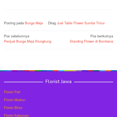
Posting pada
Bunga Meja
Ditag
Jual Table Flower Sumba Timur
Navigasi
Pos sebelumnya
Pos berikutnya
Penjual Bunga Meja Klungkung
Standing Flower di Bombana
pos
Florist Jawa
Florist Pati
Florist Madiun
Florist Blora
Florist Kebumen