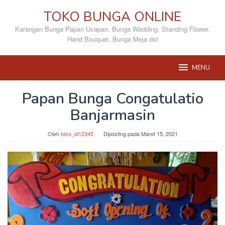
Loncat
TOKO BUNGA ONLINE
ke
konten
Karangan Bunga Papan Ucapan. Bunga Wedding. Standing Flower.
Hand Bouquet. Bunga Meja dst
MENU
Papan Bunga Congatulatio
Banjarmasin
Oleh
toko_id12345
Diposting pada
Maret 15, 2021