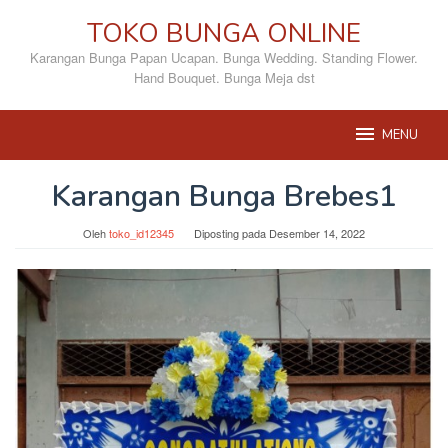
Loncat
TOKO BUNGA ONLINE
ke
konten
Karangan Bunga Papan Ucapan. Bunga Wedding. Standing Flower.
Hand Bouquet. Bunga Meja dst
MENU
Karangan Bunga Brebes1
Oleh
toko_id12345
Diposting pada
Desember 14, 2022