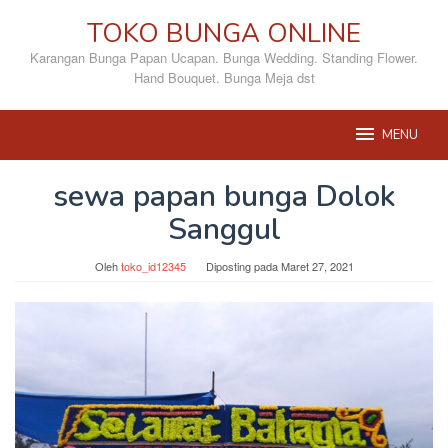
Loncat
TOKO BUNGA ONLINE
ke
konten
Karangan Bunga Papan Ucapan. Bunga Wedding. Standing Flower.
Hand Bouquet. Bunga Meja dst
MENU
sewa papan bunga Dolok
Sanggul
Oleh
toko_id12345
Diposting pada
Maret 27, 2021