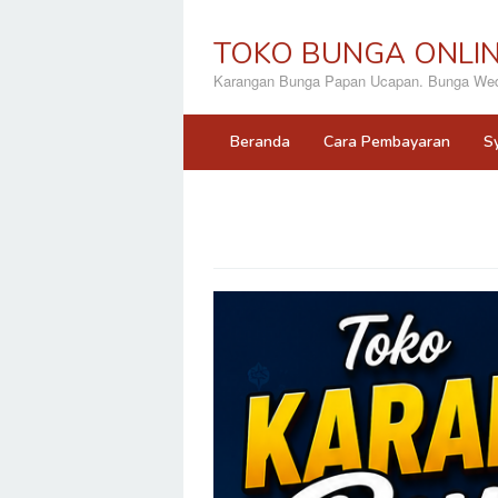
Loncat
ke
TOKO BUNGA ONLI
konten
Karangan Bunga Papan Ucapan. Bunga Wedd
Beranda
Cara Pembayaran
S