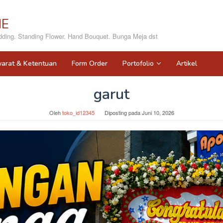
NE
ing. Standing Flower. Hand Bouquet. Bunga Meja dst
yarat & Ketentuan
Form Order
Portofolio
Artikel
garut
Oleh
toko_id12345
Diposting pada
Juni 10, 2026