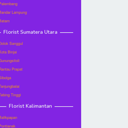
 Palembang
 Bandar Lampung
 Batam
Florist Sumatera Utara
 Dolok Sanggul
Kota Binjai
 Gunungsitoli
 Rantau Prapat
 Sibolga
 Tanjungbalai
 Tebing Tinggi
Florist Kalimantan
 Balikpapan
 Pontianak