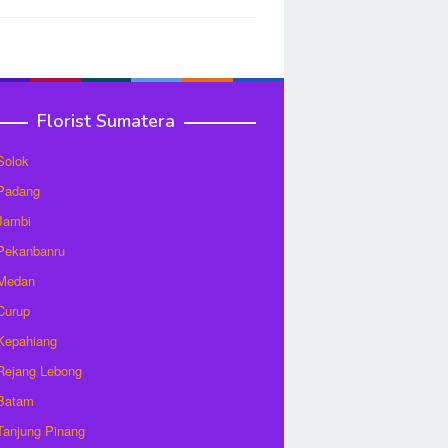
Florist Sumatera
 Solok
 Padang
 Jambi
 Pekanbanru
 Medan
 Curup
 Kepahiang
 Rejang Lebong
 Batam
 Tanjung Pinang