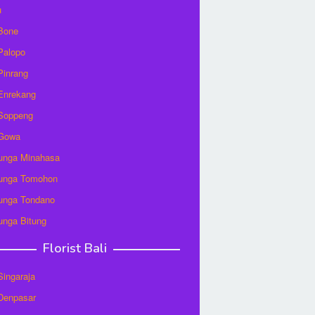
u
 Bone
 Palopo
 Pinrang
 Enrekang
 Soppeng
 Gowa
unga Minahasa
unga Tomohon
unga Tondano
unga Bitung
Florist Bali
 Singaraja
 Denpasar