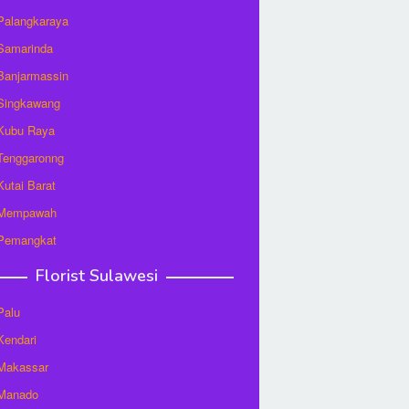
 Palangkaraya
 Samarinda
 Banjarmassin
 Singkawang
 Kubu Raya
 Tenggaronng
 Kutai Barat
t Mempawah
 Pemangkat
Florist Sulawesi
Palu
 Kendari
 Makassar
 Manado