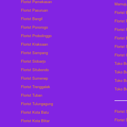
Florist Pamekasan
Mamuj
Florist Pasuruan
Florist
Florist Bangil
Florist
Florist Ponorogo
Florist
Florist Probolinggo
Florist
Florist Kraksaan
Florist
Florist Sampang
Florist
Florist Sidoarjo
Toko B
Florist Situbondo
Toko B
Florist Sumenep
Toko B
Florist Trenggalek
Toko B
Florist Tuban
Florist Tulungagung
Florist
Florist Kota Batu
Florist
Florist Kota Blitar