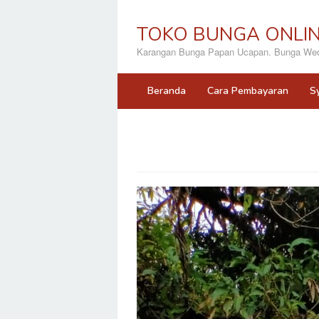
Loncat
ke
TOKO BUNGA ONLI
konten
Karangan Bunga Papan Ucapan. Bunga Wedd
Beranda
Cara Pembayaran
S