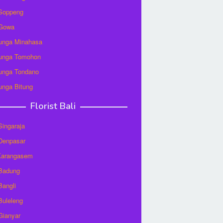
 Soppeng
 Gowa
unga Minahasa
unga Tomohon
unga Tondano
unga Bitung
Florist Bali
 Singaraja
 Denpasar
 Karangasem
 Badung
Bangli
 Buleleng
 Gianyar