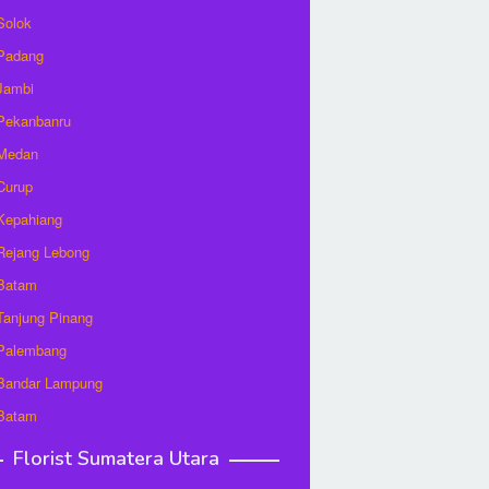
 Solok
 Padang
 Jambi
 Pekanbanru
 Medan
 Curup
 Kepahiang
 Rejang Lebong
 Batam
 Tanjung Pinang
 Palembang
 Bandar Lampung
 Batam
Florist Sumatera Utara