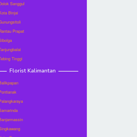
 Dolok Sanggul
Kota Binjai
 Gunungsitoli
 Rantau Prapat
 Sibolga
 Tanjungbalai
 Tebing Tinggi
Florist Kalimantan
 Balikpapan
 Pontianak
 Palangkaraya
 Samarinda
 Banjarmassin
 Singkawang