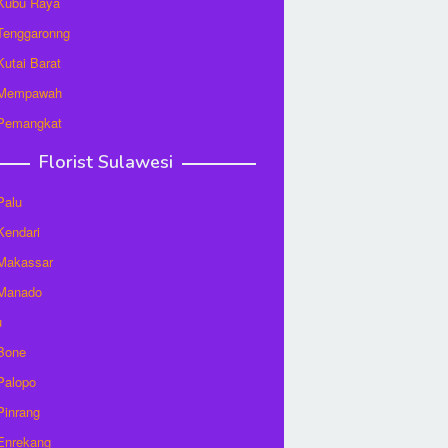
 Kubu Raya
 Tenggaronng
 Kutai Barat
t Mempawah
 Pemangkat
Florist Sulawesi
Palu
 Kendari
 Makassar
 Manado
u
 Bone
 Palopo
 Pinrang
 Enrekang