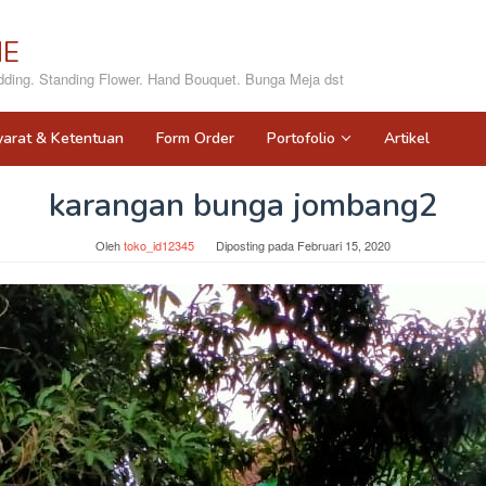
NE
ing. Standing Flower. Hand Bouquet. Bunga Meja dst
yarat & Ketentuan
Form Order
Portofolio
Artikel
karangan bunga jombang2
Oleh
toko_id12345
Diposting pada
Februari 15, 2020