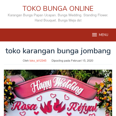
Loncat
TOKO BUNGA ONLINE
ke
konten
Karangan Bunga Papan Ucapan. Bunga Wedding. Standing Flower.
Hand Bouquet. Bunga Meja dst
MENU
toko karangan bunga jombang
Oleh
toko_id12345
Diposting pada
Februari 15, 2020