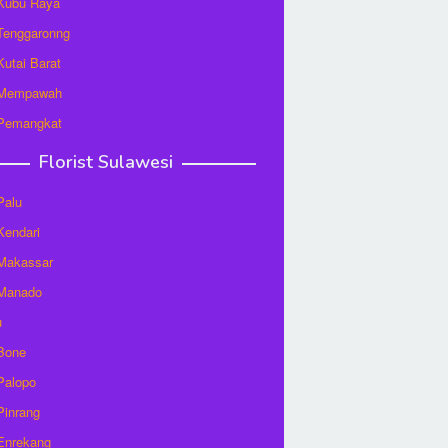
 Kubu Raya
 Tenggaronng
 Kutai Barat
t Mempawah
 Pemangkat
Florist Sulawesi
Palu
 Kendari
 Makassar
 Manado
u
 Bone
 Palopo
 Pinrang
 Enrekang