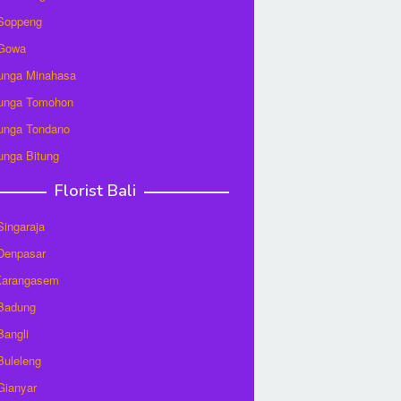
 Soppeng
 Gowa
unga Minahasa
unga Tomohon
unga Tondano
unga Bitung
Florist Bali
 Singaraja
 Denpasar
 Karangasem
 Badung
Bangli
 Buleleng
 Gianyar