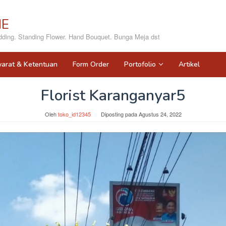
NE
ing. Standing Flower. Hand Bouquet. Bunga Meja dst
yarat & Ketentuan
Form Order
Portofolio
Artikel
Florist Karanganyar5
Oleh
toko_id12345
Diposting pada
Agustus 24, 2022