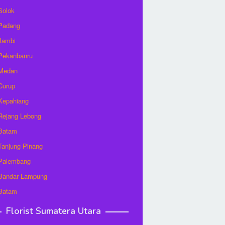
 Solok
 Padang
 Jambi
 Pekanbanru
 Medan
 Curup
 Kepahiang
 Rejang Lebong
 Batam
 Tanjung Pinang
 Palembang
 Bandar Lampung
 Batam
Florist Sumatera Utara