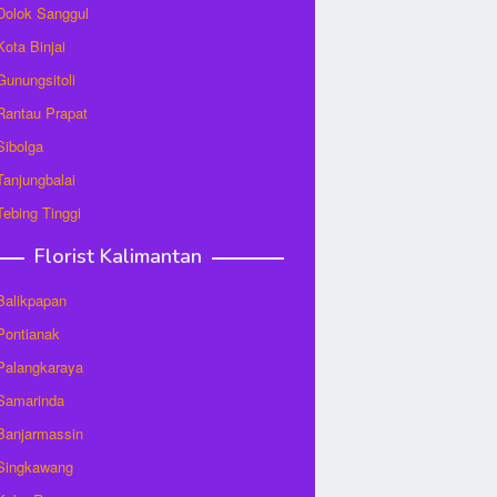
 Dolok Sanggul
Kota Binjai
 Gunungsitoli
 Rantau Prapat
 Sibolga
 Tanjungbalai
 Tebing Tinggi
Florist Kalimantan
 Balikpapan
 Pontianak
 Palangkaraya
 Samarinda
 Banjarmassin
 Singkawang