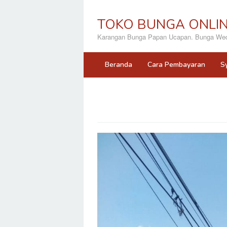
Loncat
ke
TOKO BUNGA ONLI
konten
Karangan Bunga Papan Ucapan. Bunga Wedd
Beranda
Cara Pembayaran
S