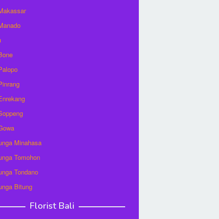
 Makassar
 Manado
u
 Bone
 Palopo
 Pinrang
 Enrekang
 Soppeng
 Gowa
unga Minahasa
unga Tomohon
unga Tondano
unga Bitung
Florist Bali