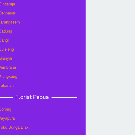
 Singaraja
 Denpasar
 Karangasem
 Badung
Bangli
 Buleleng
 Gianyar
 Jembrana
 Klungkung
 Tabanan
Florist Papua
 Sorong
 Jayapura
/Toko Bunga Biak