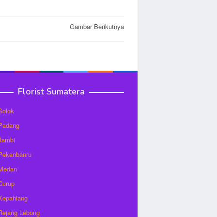
Gambar Berikutnya
Florist Sumatera
 Solok
 Padang
 Jambi
 Pekanbanru
 Medan
 Curup
 Kepahiang
 Rejang Lebong