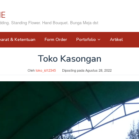
NE
ing. Standing Flower. Hand Bouquet. Bunga Meja dst
yarat & Ketentuan
Form Order
Portofolio
Artikel
Toko Kasongan
Oleh
toko_id12345
Diposting pada
Agustus 28, 2022