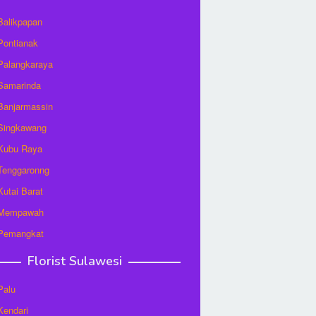
 Balikpapan
 Pontianak
 Palangkaraya
 Samarinda
 Banjarmassin
 Singkawang
 Kubu Raya
 Tenggaronng
 Kutai Barat
t Mempawah
 Pemangkat
Florist Sulawesi
Palu
 Kendari