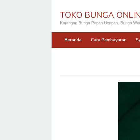
Loncat
ke
TOKO BUNGA ONLI
konten
Karangan Bunga Papan Ucapan. Bunga Wedd
Beranda
Cara Pembayaran
S