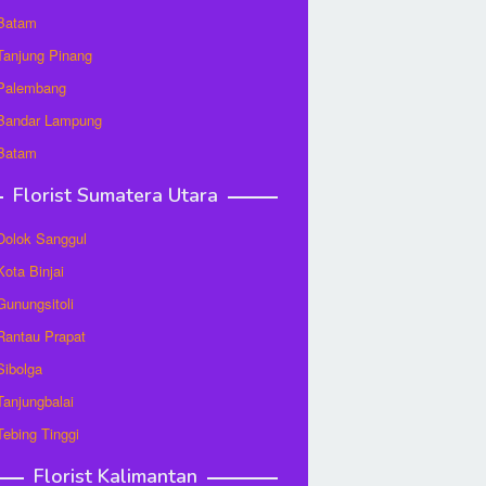
 Batam
 Tanjung Pinang
 Palembang
 Bandar Lampung
 Batam
Florist Sumatera Utara
 Dolok Sanggul
Kota Binjai
 Gunungsitoli
 Rantau Prapat
 Sibolga
 Tanjungbalai
 Tebing Tinggi
Florist Kalimantan