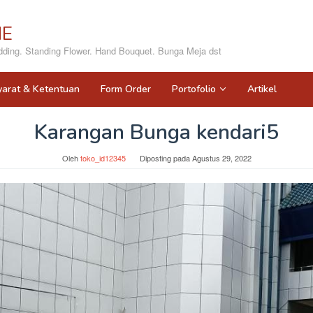
NE
ing. Standing Flower. Hand Bouquet. Bunga Meja dst
yarat & Ketentuan
Form Order
Portofolio
Artikel
Karangan Bunga kendari5
Oleh
toko_id12345
Diposting pada
Agustus 29, 2022