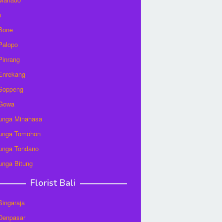
u
 Bone
 Palopo
 Pinrang
 Enrekang
 Soppeng
 Gowa
unga Minahasa
unga Tomohon
unga Tondano
unga Bitung
Florist Bali
 Singaraja
 Denpasar