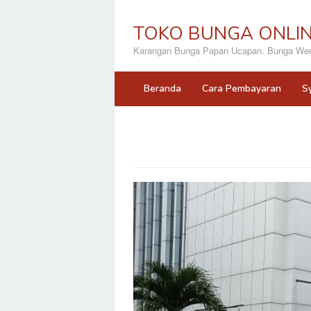
Loncat
ke
TOKO BUNGA ONLI
konten
Karangan Bunga Papan Ucapan. Bunga Wedd
Beranda
Cara Pembayaran
S