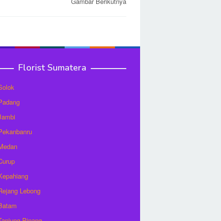
Gambar Berikutnya
Florist Sumatera
 Solok
 Padang
 Jambi
 Pekanbanru
 Medan
 Curup
 Kepahiang
 Rejang Lebong
 Batam
 Tanjung Pinang