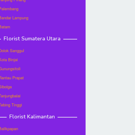
 Palembang
 Bandar Lampung
 Batam
Florist Sumatera Utara
 Dolok Sanggul
Kota Binjai
 Gunungsitoli
 Rantau Prapat
 Sibolga
 Tanjungbalai
 Tebing Tinggi
Florist Kalimantan
 Balikpapan