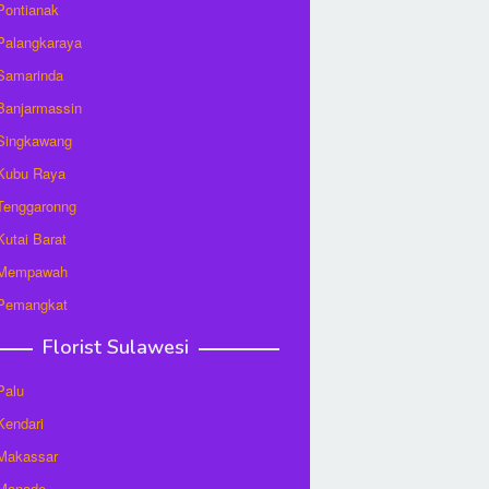
 Pontianak
 Palangkaraya
 Samarinda
 Banjarmassin
 Singkawang
 Kubu Raya
 Tenggaronng
 Kutai Barat
t Mempawah
 Pemangkat
Florist Sulawesi
Palu
 Kendari
 Makassar
 Manado