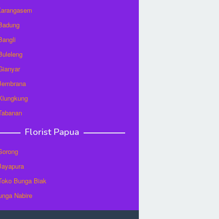
 Karangasem
 Badung
Bangli
 Buleleng
 Gianyar
 Jembrana
 Klungkung
 Tabanan
Florist Papua
 Sorong
 Jayapura
/Toko Bunga Biak
unga Nabire