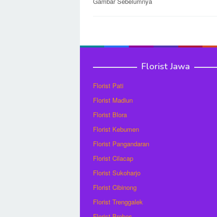
Post
Gambar Sebelumnya
navigation
Florist Jawa
Florist Pati
Florist Madiun
Florist Blora
Florist Kebumen
Florist Pangandaran
Florist Cilacap
Florist Sukoharjo
Florist Cibinong
Florist Trenggalek
Florist Brebes