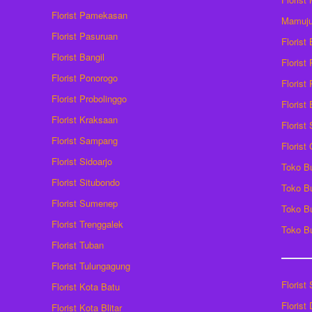
Florist Pamekasan
Mamuj
Florist Pasuruan
Florist
Florist Bangil
Florist
Florist Ponorogo
Florist
Florist Probolinggo
Florist
Florist Kraksaan
Florist
Florist Sampang
Florist
Florist Sidoarjo
Toko B
Florist Situbondo
Toko B
Florist Sumenep
Toko B
Florist Trenggalek
Toko B
Florist Tuban
Florist Tulungagung
Florist
Florist Kota Batu
Florist
Florist Kota Blitar