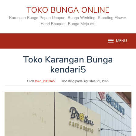
Loncat
TOKO BUNGA ONLINE
ke
konten
Karangan Bunga Papan Ucapan. Bunga Wedding. Standing Flower.
Hand Bouquet. Bunga Meja dst
MENU
Toko Karangan Bunga
kendari5
Oleh
toko_id12345
Diposting pada
Agustus 29, 2022