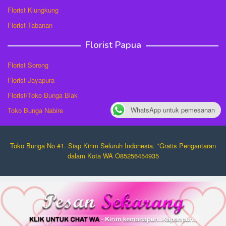
Florist Klungkung
Florist Tabanan
Florist Papua
Florist Sorong
Florist Jayapura
Florist/Toko Bunga Biak
WhatsApp untuk pemesanan
Toko Bunga Nabire
Toko Bunga No #1. Siap Kirim Seluruh Indonesia. *Gratis Pengantaran
dalam Kota WA O85256454935