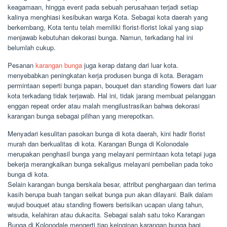
keagamaan, hingga event pada sebuah perusahaan terjadi setiap
kalinya menghiasi kesibukan warga Kota. Sebagai kota daerah yang
berkembang, Kota tentu telah memiliki florist-florist lokal yang siap
menjawab kebutuhan dekorasi bunga. Namun, terkadang hal ini
belumlah cukup.
Pesanan
karangan bunga
juga kerap datang dari luar kota.
menyebabkan peningkatan kerja produsen bunga di kota. Beragam
permintaan seperti bunga papan, bouquet dan standing flowers dari luar
kota terkadang tidak terjawab. Hal ini, tidak jarang membuat pelanggan
enggan repeat order atau malah mengilustrasikan bahwa dekorasi
karangan bunga sebagai pilihan yang merepotkan.
Menyadari kesulitan pasokan bunga di kota daerah, kini hadir florist
murah dan berkualitas di kota. Karangan Bunga di Kolonodale
merupakan penghasil bunga yang melayani permintaan kota tetapi juga
bekerja merangkaikan bunga sekaligus melayani pembelian pada toko
bunga di kota.
Selain karangan bunga berskala besar, attribut penghargaan dan terima
kasih berupa buah tangan seikat bunga pun akan dilayani. Baik dalam
wujud bouquet atau standing flowers berisikan ucapan ulang tahun,
wisuda, kelahiran atau dukacita. Sebagai salah satu toko Karangan
Bunga di Kolonodale mengerti tiap keinginan karangan bunga bagi