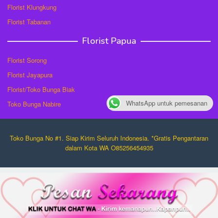
Florist Klungkung
Florist Tabanan
Florist Papua
Florist Sorong
Florist Jayapura
Florist/Toko Bunga Biak
WhatsApp untuk pemesanan
Toko Bunga Nabire
Toko Bunga No #1. Siap Kirim Seluruh Indonesia. *Gratis Pengantaran
dalam Kota WA O85256454935