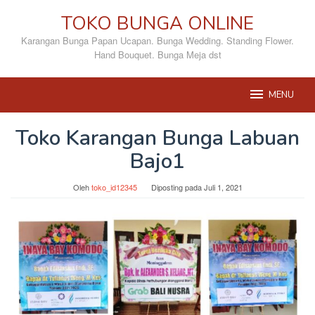
Loncat
TOKO BUNGA ONLINE
ke
konten
Karangan Bunga Papan Ucapan. Bunga Wedding. Standing Flower.
Hand Bouquet. Bunga Meja dst
MENU
Toko Karangan Bunga Labuan
Bajo1
Oleh
toko_id12345
Diposting pada
Juli 1, 2021