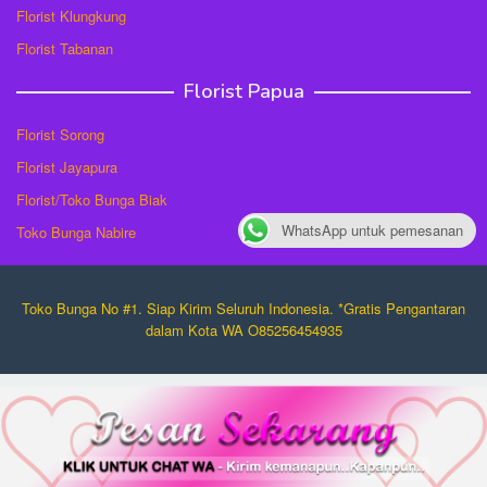
Florist Klungkung
Florist Tabanan
Florist Papua
Florist Sorong
Florist Jayapura
Florist/Toko Bunga Biak
WhatsApp untuk pemesanan
Toko Bunga Nabire
Toko Bunga No #1. Siap Kirim Seluruh Indonesia. *Gratis Pengantaran
dalam Kota WA O85256454935