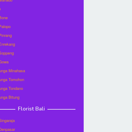
u
 Bone
 Palopo
 Pinrang
 Enrekang
 Soppeng
 Gowa
unga Minahasa
unga Tomohon
unga Tondano
unga Bitung
Florist Bali
 Singaraja
 Denpasar