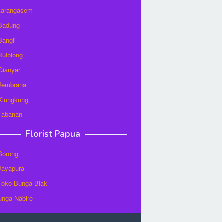
 Karangasem
 Badung
Bangli
 Buleleng
 Gianyar
 Jembrana
 Klungkung
 Tabanan
Florist Papua
 Sorong
 Jayapura
/Toko Bunga Biak
unga Nabire