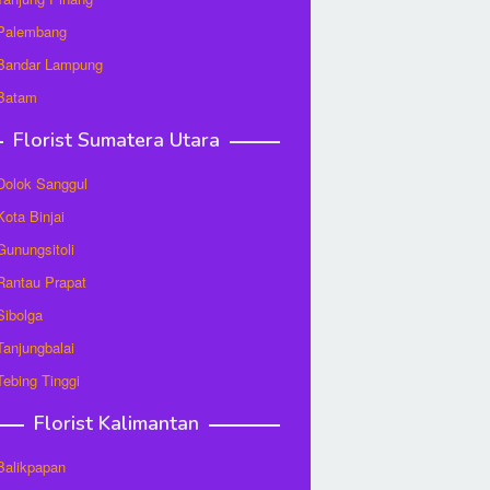
 Palembang
 Bandar Lampung
 Batam
Florist Sumatera Utara
 Dolok Sanggul
Kota Binjai
 Gunungsitoli
 Rantau Prapat
 Sibolga
 Tanjungbalai
 Tebing Tinggi
Florist Kalimantan
 Balikpapan