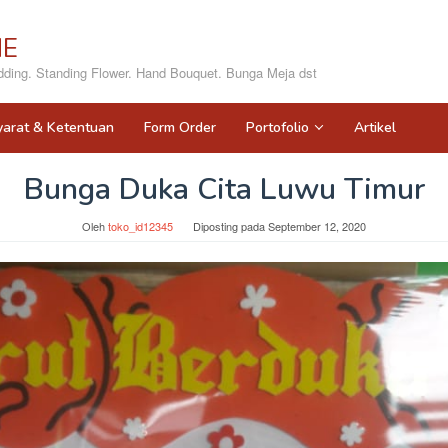
NE
ing. Standing Flower. Hand Bouquet. Bunga Meja dst
yarat & Ketentuan
Form Order
Portofolio
Artikel
Bunga Duka Cita Luwu Timur
Oleh
toko_id12345
Diposting pada
September 12, 2020