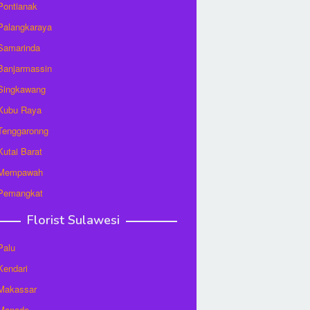
 Pontianak
 Palangkaraya
 Samarinda
 Banjarmassin
 Singkawang
 Kubu Raya
 Tenggaronng
 Kutai Barat
t Mempawah
 Pemangkat
Florist Sulawesi
Palu
 Kendari
 Makassar
 Manado