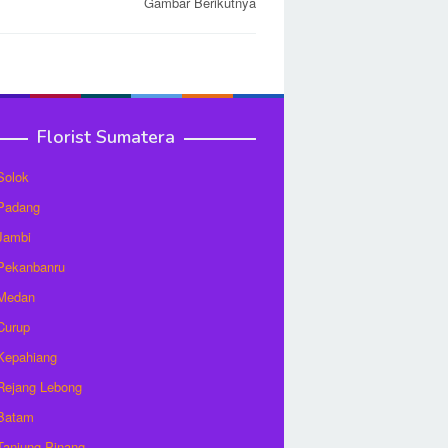
Gambar Berikutnya
Florist Sumatera
 Solok
 Padang
 Jambi
 Pekanbanru
 Medan
 Curup
 Kepahiang
 Rejang Lebong
 Batam
 Tanjung Pinang