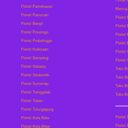
Florist Pamekasan
Mamuj
Florist Pasuruan
Florist
Florist Bangil
Florist
Florist Ponorogo
Florist
Florist Probolinggo
Florist
Florist Kraksaan
Florist
Florist Sampang
Florist
Florist Sidoarjo
Toko B
Florist Situbondo
Toko B
Florist Sumenep
Toko B
Florist Trenggalek
Toko B
Florist Tuban
Florist Tulungagung
Florist
Florist Kota Batu
Florist
Florist Kota Blitar