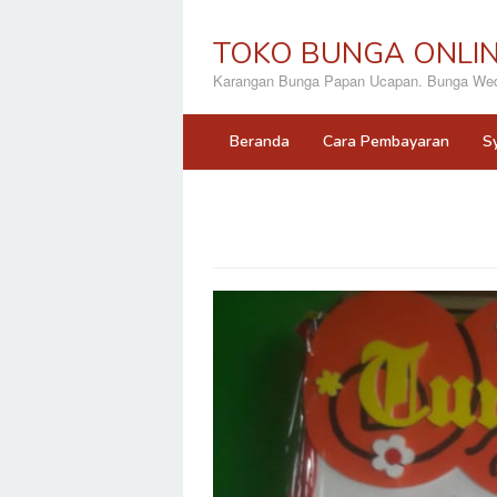
Loncat
ke
TOKO BUNGA ONLI
konten
Karangan Bunga Papan Ucapan. Bunga Wedd
Beranda
Cara Pembayaran
S