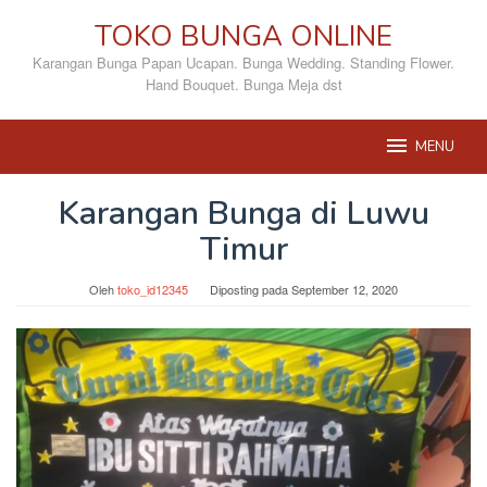
Loncat
TOKO BUNGA ONLINE
ke
konten
Karangan Bunga Papan Ucapan. Bunga Wedding. Standing Flower.
Hand Bouquet. Bunga Meja dst
MENU
Karangan Bunga di Luwu
Timur
Oleh
toko_id12345
Diposting pada
September 12, 2020