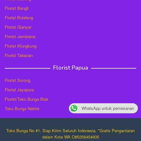
Florist Bangli
Florist Buleleng
Florist Gianyar
Florist Jembrana
Florist Klungkung
Florist Tabanan
Florist Papua
Florist Sorong
Florist Jayapura
Florist/Toko Bunga Biak
WhatsApp untuk pemesanan
Toko Bunga Nabire
Toko Bunga No #1. Siap Kirim Seluruh Indonesia. *Gratis Pengantaran
dalam Kota WA O85256454935