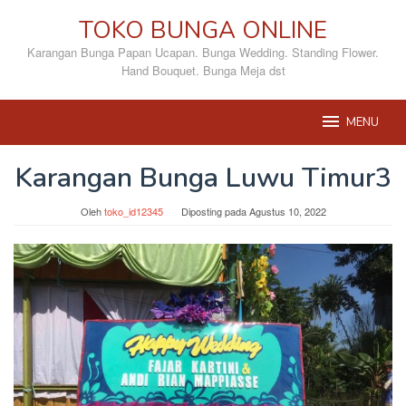
Loncat
TOKO BUNGA ONLINE
ke
konten
Karangan Bunga Papan Ucapan. Bunga Wedding. Standing Flower.
Hand Bouquet. Bunga Meja dst
MENU
Karangan Bunga Luwu Timur3
Oleh
toko_id12345
Diposting pada
Agustus 10, 2022