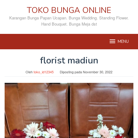
Loncat
TOKO BUNGA ONLINE
ke
konten
Karangan Bunga Papan Ucapan. Bunga Wedding. Standing Flower.
Hand Bouquet. Bunga Meja dst
MENU
florist madiun
Oleh
toko_id12345
Diposting pada
November 30, 2022