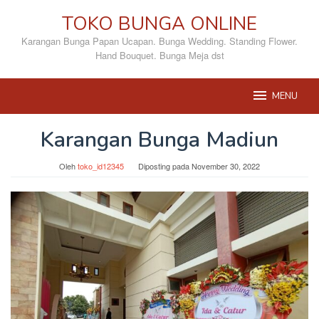
Loncat
TOKO BUNGA ONLINE
ke
konten
Karangan Bunga Papan Ucapan. Bunga Wedding. Standing Flower.
Hand Bouquet. Bunga Meja dst
MENU
Karangan Bunga Madiun
Oleh
toko_id12345
Diposting pada
November 30, 2022