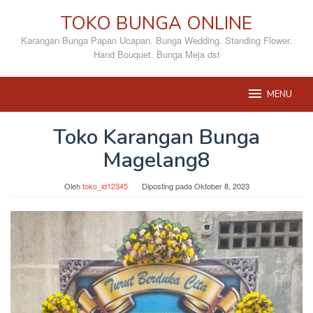
Loncat
TOKO BUNGA ONLINE
ke
konten
Karangan Bunga Papan Ucapan. Bunga Wedding. Standing Flower.
Hand Bouquet. Bunga Meja dst
MENU
Toko Karangan Bunga
Magelang8
Oleh
toko_id12345
Diposting pada
Oktober 8, 2023